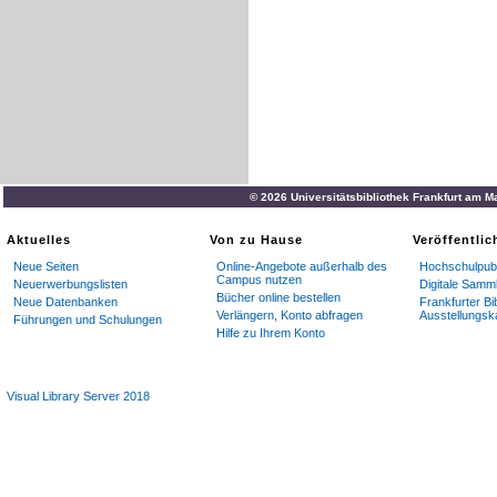
© 2026 Universitätsbibliothek Frankfurt am M
Aktuelles
Von zu Hause
Veröffentli
Neue Seiten
Online-Angebote außerhalb des
Hochschulpubl
Campus nutzen
Neuerwerbungslisten
Digitale Samm
Bücher online bestellen
Neue Datenbanken
Frankfurter Bi
Verlängern, Konto abfragen
Ausstellungsk
Führungen und Schulungen
Hilfe zu Ihrem Konto
Visual Library Server 2018