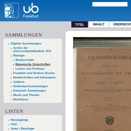
INHALT
ÜBERSICH
TITEL
SAMMLUNGEN
Digitale Sammlungen
Archiv der
Universitätsbibliothek JCS
Biologie
Biodiversität
Botanische Zeitschriften
Louise von Panhuys
Frankfurt und Seltene Drucke
Handschriften und Inkunabeln
Judaica
Kinderbuchsammlungen
Koloniale Sammlungen
Musik und Theater
Nachlässe
LISTEN
Neuzugänge
Titel
Autor / Beteiligte