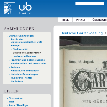
TITEL
INHALT
ÜBERSICH
SAMMLUNGEN
Deutsche Garten-Zeitung
Digitale Sammlungen
Archiv der
Universitätsbibliothek JCS
Biologie
Biodiversität
Botanische Zeitschriften
Louise von Panhuys
Frankfurt und Seltene Drucke
Handschriften und Inkunabeln
Judaica
Kinderbuchsammlungen
Koloniale Sammlungen
Musik und Theater
Nachlässe
LISTEN
Neuzugänge
Titel
Autor / Beteiligte