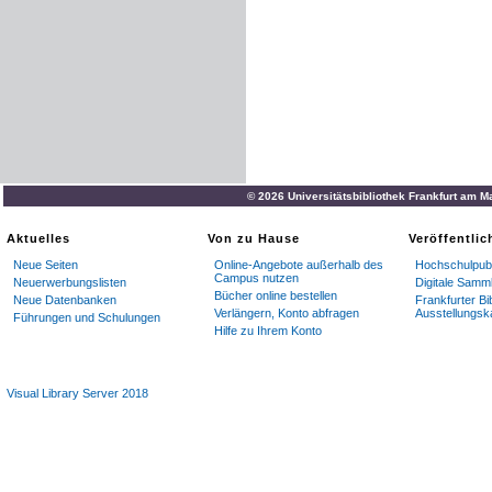
Zu
beziehen
durch
,
jede
B
pro
*
/iJahr
erfolgt
die
Zuse
Verlag
der
Hof
-
Verlagsbuc
ANNONCEN
werden
mit
3
?
>
Pf
.
pro
Peti
Annoncen
-
Bureaus
und
in
© 2026 Universitätsbibliothek Frankfurt am M
Inhalt
:
Empfehlenswerte
Or
Aktuelles
Von zu Hause
Veröffentli
bildung
.
)
Neue Seiten
Online-Angebote außerhalb des
Hochschulpubl
Gärtnerische
Skizzen
aus
S
Campus nutzen
Neuerwerbungslisten
Digitale Samm
Bücher online bestellen
Neue Datenbanken
Frankfurter Bi
Francisca
,
Südbrasilien
.
Verlängern, Konto abfragen
Ausstellungsk
Führungen und Schulungen
Hilfe zu Ihrem Konto
Die
Pflanzenanatomie
im
D
(
Mit
Abbildung
.
)
Visual Library Server 2018
Neue
Azaleen
.
Von
Alb
.
Sc
Der
Congress
des
Vereins
Der
Garten
des
Herrn
Kom