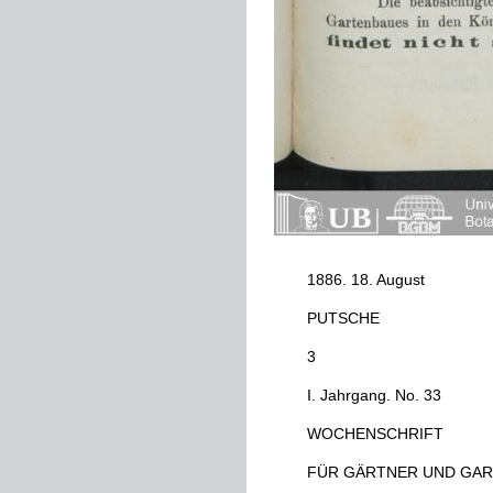
1886
.
18
.
August
PUTSCHE
3
I
.
Jahrgang
.
No
.
33
WOCHENSCHRIFT
FÜR
GÄRTNER
UND
GAR