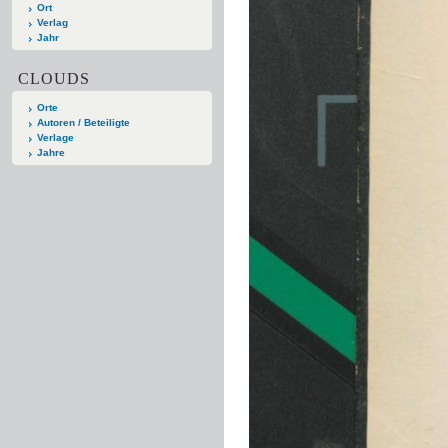
Ort
Verlag
Jahr
CLOUDS
Orte
Autoren / Beteiligte
Verlage
Jahre