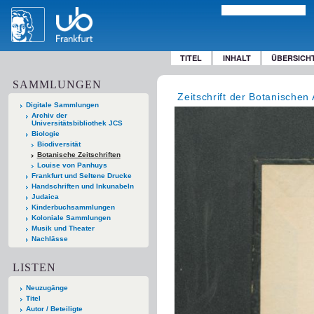
TITEL
INHALT
ÜBERSICH
SAMMLUNGEN
Zeitschrift der Botanischen 
Digitale Sammlungen
Archiv der
Universitätsbibliothek JCS
Biologie
Biodiversität
Botanische Zeitschriften
Louise von Panhuys
Frankfurt und Seltene Drucke
Handschriften und Inkunabeln
Judaica
Kinderbuchsammlungen
Koloniale Sammlungen
Musik und Theater
Nachlässe
LISTEN
Neuzugänge
Titel
Autor / Beteiligte