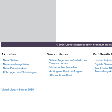
© 2026 Universitätsbibliothek Frankfurt am M
Aktuelles
Von zu Hause
Veröffentli
Neue Seiten
Online-Angebote außerhalb des
Hochschulpubl
Campus nutzen
Neuerwerbungslisten
Digitale Samm
Bücher online bestellen
Neue Datenbanken
Frankfurter Bi
Verlängern, Konto abfragen
Ausstellungsk
Führungen und Schulungen
Hilfe zu Ihrem Konto
Visual Library Server 2018