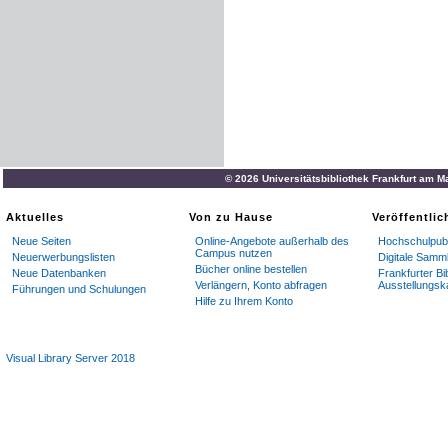
werden
.
Man
sorge
für
Dec
Herbstfröste
zu
schützen
u
können
,
wozu
wir
die
vere
Einladung
.
Wir
erlauben
uns
jetzt
sch
Besuch
unserer
Gärten
im
Ausstellung
im
Herbst
höfl
.
© 2026 Universitätsbibliothek Frankfurt am M
Einrichtungen
besichtigt
u
Aktuelles
Von zu Hause
Veröffentli
Buchdruckern
W
.
Hepting
,
Neue Seiten
Online-Angebote außerhalb des
Hochschulpubl
Campus nutzen
Neuerwerbungslisten
Digitale Samm
Bücher online bestellen
Neue Datenbanken
Frankfurter Bi
Verlängern, Konto abfragen
Ausstellungsk
Führungen und Schulungen
Hilfe zu Ihrem Konto
Visual Library Server 2018