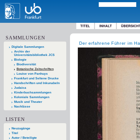
TITEL
INHALT
ÜBERSICH
SAMMLUNGEN
Der erfahrene Führer im H
Digitale Sammlungen
Archiv der
Universitätsbibliothek JCS
Biologie
Biodiversität
Botanische Zeitschriften
Louise von Panhuys
Frankfurt und Seltene Drucke
Handschriften und Inkunabeln
Judaica
Kinderbuchsammlungen
Koloniale Sammlungen
Musik und Theater
Nachlässe
LISTEN
Neuzugänge
Titel
Autor / Beteiligte