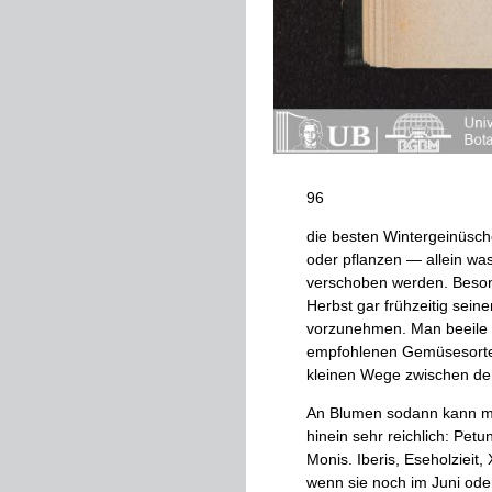
96
die
besten
Wintergeinüsc
oder
pflanzen
—
allein
wa
verschoben
werden
.
Beson
Herbst
gar
früh­
zeitig
seine
vorzunehmen
.
Man
beeile
empfohlenen
Gemüsesort
kleinen
Wege
zwischen
de
An
Blumen
sodann
kann
m
hinein
sehr
reichlich
:
Petun
Monis
.
Iberis
,
Eseholzieit
,
wenn
sie
noch
im
Juni
ode