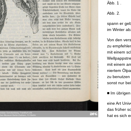
Äbb
.
1
.
Abb
.
2
.
spann
er
geb
im
Winter
ab
Von
den
vers
zu
empfehle
mit
einem
sc
Wellpappstre
mit
einem
a
niertem
Ölpa
zu
benutzen
sonst
nur
bei
■
Im
übrigen
eine
Art
Unive
das
früher
s
hat
es
sich
e
Puppen
,
Lar
Kalkanstrich
.