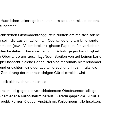
räuchlichen
Leimringe
benutzen
,
um
sie
dann
mit
diesen
erst
zunehmen
.
chiedenen
Obstmadenfanggürteln
dürften
am
meisten
solche
n
sein
,
die
aus
einfachen
,
am
Oberrande
und
am
Unter­
rande
hmalen
(
etwa
iVs
cm
breiten
)
,
glatten
Pappstreifen
verklebten
ifen
bestehen
.
Diese
werden
zum
Schutz
gegen
Feuchtigkeit
m
Oberrande
um
-
zuschlageNden
Streifen
von
auf
Leinen
karto­
pier
bedeckt
.
Solche
Fanggürtel
sind
mehrmals
hintereinander
und
erleichtern
eine
genaue
Untersuchung
ihres
In­
halts
,
die
Zerstörung
der
mehr­
schichtigen
Gürtel
erreicht
wird
.
stellt
sich
nach
und
nach
als
rsalmittel
gegen
die
verschiedensten
Obstbaumschädlinge
-
o
gemiedene
Karbolineum
heraus
.
Gerade
gegen
die
Blut­
laus
rprobt
.
Ferner
tötet
der
An­
strich
mit
Karbolineum
alle
Insekten
,
ven
und
wird
vom
Regen
nicht
so
abgewaschen
wie
der
Es
soll
ein
ganz
zu­
verlässiger
Schutz
gegen
Hasenfraß
und