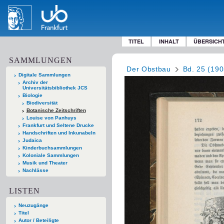
TITEL
INHALT
ÜBERSICH
SAMMLUNGEN
Der Obstbau
Bd. 25 (190
Digitale Sammlungen
Archiv der
Universitätsbibliothek JCS
Biologie
Biodiversität
Botanische Zeitschriften
Louise von Panhuys
Frankfurt und Seltene Drucke
Handschriften und Inkunabeln
Judaica
Kinderbuchsammlungen
Koloniale Sammlungen
Musik und Theater
Nachlässe
LISTEN
Neuzugänge
Titel
Autor / Beteiligte