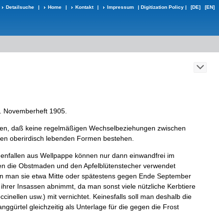
Detailsuche
|
Home
|
Kontakt
|
Impressum
|
Digitization Policy
|
[DE]
[EN]
.
Novemberheft
1905
.
en
,
daß
keine
regelmäßigen
Wechsel­
beziehungen
zwischen
en
oberirdisch
lebenden
Formen
bestehen
.
nfallen
aus
Wellpappe
können
nur
dann
einwandfrei
im
en
die
Obst­
maden
und
den
Apfelblütenstecher
verwendet
n
man
sie
etwa
Mitte
oder
spätestens
gegen
Ende
September
ihrer
Insassen
abnimmt
,
da
man
sonst
viele
nützliche
Kerbtiere
cinellen
usw
.
)
mit
vernichtet
.
Keines­
falls
soll
man
deshalb
die
nggürtel
gleichzeitig
als
Unterlage
für
die
gegen
die
Frost­