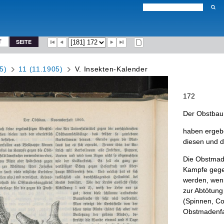
T
SEITE
5)
11 (11.1905)
V. Insekten-Kalender
172
Der
Obstbau
haben
ergeb
diesen
und
d
Die
Obstmade
Kampfe
geg
werden
,
wen
zur
Abtötung
(
Spinnen
,
Coc
Obstmadenfa