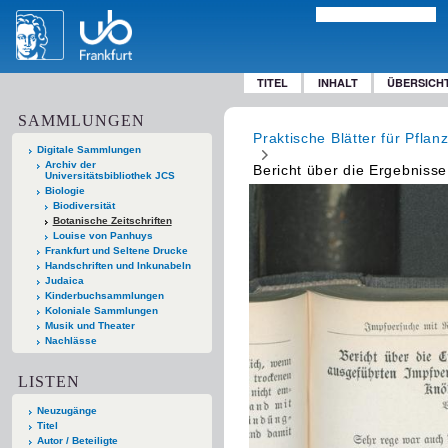
TITEL
INHALT
ÜBERSICH
SAMMLUNGEN
Praktische Blätter für Pfla
Digitale Sammlungen
Archiv der
Bericht über die Ergebniss
Universitätsbibliothek JCS
Biologie
Biodiversität
Botanische Zeitschriften
Louise von Panhuys
Frankfurt und Seltene Drucke
Handschriften und Inkunabeln
Judaica
Kinderbuchsammlungen
Koloniale Sammlungen
Musik und Theater
Nachlässe
LISTEN
Neuzugänge
Titel
Autor / Beteiligte