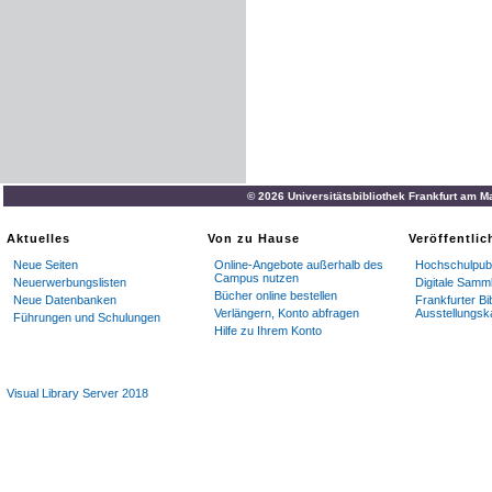
© 2026 Universitätsbibliothek Frankfurt am M
Aktuelles
Von zu Hause
Veröffentli
Neue Seiten
Online-Angebote außerhalb des
Hochschulpubl
Campus nutzen
Neuerwerbungslisten
Digitale Samm
Bücher online bestellen
Neue Datenbanken
Frankfurter Bi
Verlängern, Konto abfragen
Ausstellungsk
Führungen und Schulungen
Hilfe zu Ihrem Konto
Visual Library Server 2018