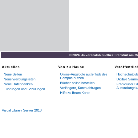
© 2026 Universitätsbibliothek Frankfurt am M
Aktuelles
Von zu Hause
Veröffentli
Neue Seiten
Online-Angebote außerhalb des
Hochschulpubl
Campus nutzen
Neuerwerbungslisten
Digitale Samm
Bücher online bestellen
Neue Datenbanken
Frankfurter Bi
Verlängern, Konto abfragen
Ausstellungsk
Führungen und Schulungen
Hilfe zu Ihrem Konto
Visual Library Server 2018