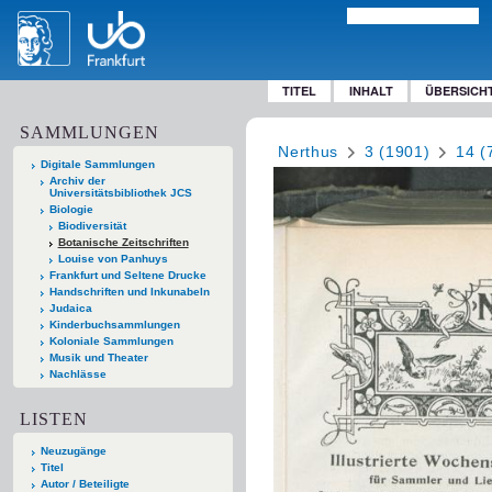
TITEL
INHALT
ÜBERSICH
SAMMLUNGEN
Nerthus
3 (1901)
14 (
Digitale Sammlungen
Archiv der
Universitätsbibliothek JCS
Biologie
Biodiversität
Botanische Zeitschriften
Louise von Panhuys
Frankfurt und Seltene Drucke
Handschriften und Inkunabeln
Judaica
Kinderbuchsammlungen
Koloniale Sammlungen
Musik und Theater
Nachlässe
LISTEN
Neuzugänge
Titel
Autor / Beteiligte