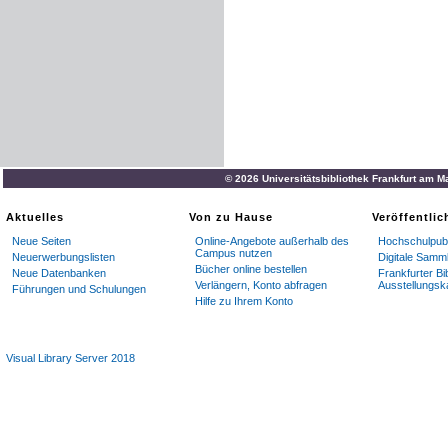
© 2026 Universitätsbibliothek Frankfurt am M
Aktuelles
Von zu Hause
Veröffentli
Neue Seiten
Online-Angebote außerhalb des
Hochschulpubl
Campus nutzen
Neuerwerbungslisten
Digitale Samm
Bücher online bestellen
Neue Datenbanken
Frankfurter Bi
Verlängern, Konto abfragen
Ausstellungsk
Führungen und Schulungen
Hilfe zu Ihrem Konto
Visual Library Server 2018