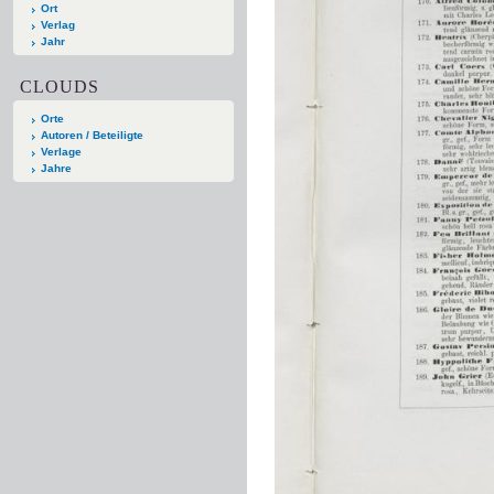
Ort
Verlag
Jahr
CLOUDS
Orte
Autoren / Beteiligte
Verlage
Jahre