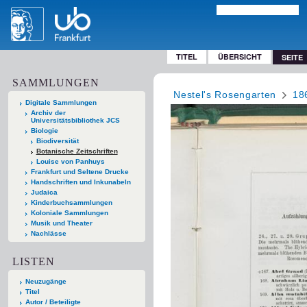
TITEL
ÜBERSICHT
SEITE
SAMMLUNGEN
Nestel's Rosengarten
18
Digitale Sammlungen
Archiv der
Universitätsbibliothek JCS
Biologie
Biodiversität
Botanische Zeitschriften
Louise von Panhuys
Frankfurt und Seltene Drucke
Handschriften und Inkunabeln
Judaica
Kinderbuchsammlungen
Koloniale Sammlungen
Musik und Theater
Nachlässe
LISTEN
Neuzugänge
Titel
Autor / Beteiligte