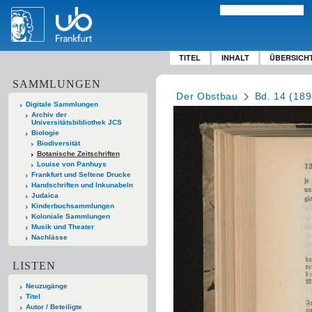
TITEL
INHALT
ÜBERSICH
SAMMLUNGEN
Der Obstbau
Bd. 14 (189
Digitale Sammlungen
Archiv der
Universitätsbibliothek JCS
Biologie
Biodiversität
Botanische Zeitschriften
Louise von Panhuys
Frankfurt und Seltene Drucke
Handschriften und Inkunabeln
Judaica
Kinderbuchsammlungen
Koloniale Sammlungen
Musik und Theater
Nachlässe
LISTEN
Neuzugänge
Titel
Autor / Beteiligte