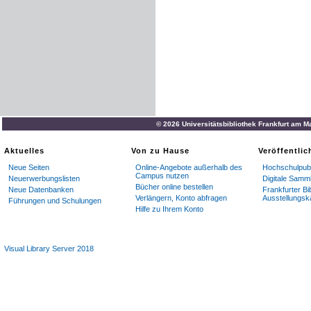
© 2026 Universitätsbibliothek Frankfurt am M
Aktuelles
Von zu Hause
Veröffentli
Neue Seiten
Online-Angebote außerhalb des
Hochschulpubl
Campus nutzen
Neuerwerbungslisten
Digitale Samm
Bücher online bestellen
Neue Datenbanken
Frankfurter Bi
Verlängern, Konto abfragen
Ausstellungsk
Führungen und Schulungen
Hilfe zu Ihrem Konto
Visual Library Server 2018