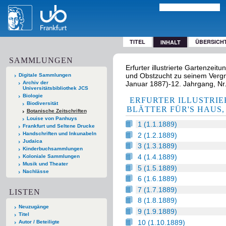
TITEL
ÜBERSICH
INHALT
SAMMLUNGEN
Erfurter illustrierte Gartenze
und Obstzucht zu seinem Vergnü
Digitale Sammlungen
Archiv der
Januar 1887)-12. Jahrgang, Nr.
Universitätsbibliothek JCS
Biologie
ERFURTER ILLUSTRI
Biodiversität
BLÄTTER FÜR'S HAUS
Botanische Zeitschriften
Louise von Panhuys
1 (1.1.1889)
Frankfurt und Seltene Drucke
Handschriften und Inkunabeln
2 (1.2.1889)
Judaica
3 (1.3.1889)
Kinderbuchsammlungen
4 (1.4.1889)
Koloniale Sammlungen
Musik und Theater
5 (1.5.1889)
Nachlässe
6 (1.6.1889)
7 (1.7.1889)
LISTEN
8 (1.8.1889)
Neuzugänge
9 (1.9.1889)
Titel
10 (1.10.1889)
Autor / Beteiligte