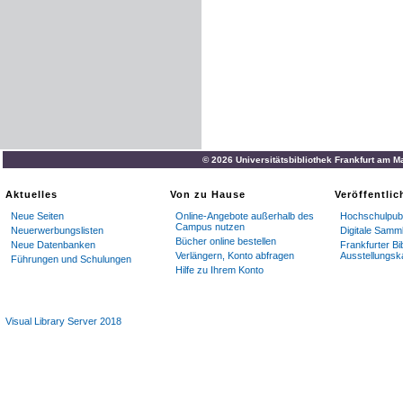
© 2026 Universitätsbibliothek Frankfurt am M
Aktuelles
Von zu Hause
Veröffentli
Neue Seiten
Online-Angebote außerhalb des
Hochschulpubl
Campus nutzen
Neuerwerbungslisten
Digitale Samm
Bücher online bestellen
Neue Datenbanken
Frankfurter Bi
Verlängern, Konto abfragen
Ausstellungsk
Führungen und Schulungen
Hilfe zu Ihrem Konto
Visual Library Server 2018