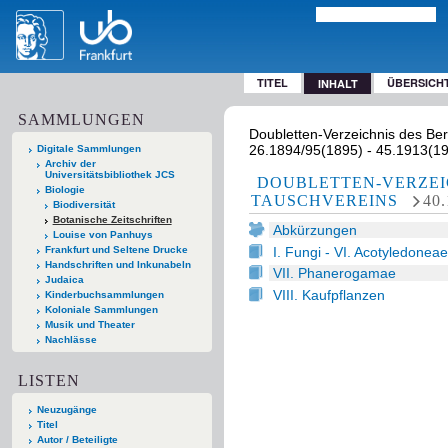
TITEL
ÜBERSICH
INHALT
SAMMLUNGEN
Doubletten-Verzeichnis des Ber
26.1894/95(1895) - 45.1913(1914
Digitale Sammlungen
Archiv der
Universitätsbibliothek JCS
DOUBLETTEN-VERZEI
Biologie
TAUSCHVEREINS
40.
Biodiversität
Botanische Zeitschriften
Abkürzungen
Louise von Panhuys
I. Fungi - VI. Acotyledonea
Frankfurt und Seltene Drucke
Handschriften und Inkunabeln
VII. Phanerogamae
Judaica
VIII. Kaufpflanzen
Kinderbuchsammlungen
Koloniale Sammlungen
Musik und Theater
Nachlässe
LISTEN
Neuzugänge
Titel
Autor / Beteiligte