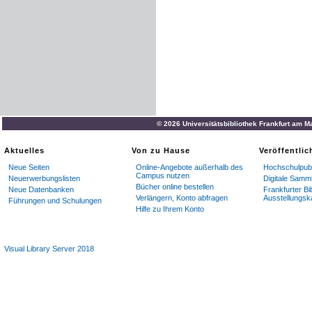
© 2026 Universitätsbibliothek Frankfurt am M
Aktuelles
Von zu Hause
Veröffentli
Neue Seiten
Online-Angebote außerhalb des
Hochschulpubl
Campus nutzen
Neuerwerbungslisten
Digitale Samm
Bücher online bestellen
Neue Datenbanken
Frankfurter Bi
Verlängern, Konto abfragen
Ausstellungsk
Führungen und Schulungen
Hilfe zu Ihrem Konto
Visual Library Server 2018