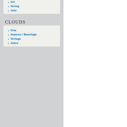
Ort
Verlag
Jahr
CLOUDS
Orte
Autoren / Beteiligte
Verlage
Jahre