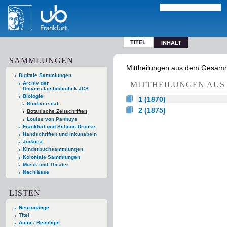
TITEL
INHALT
SAMMLUNGEN
Mittheilungen aus dem Gesammtg
Digitale Sammlungen
Archiv der
MITTHEILUNGEN AUS
Universitätsbibliothek JCS
Biologie
1 (1870)
Biodiversität
2 (1875)
Botanische Zeitschriften
Louise von Panhuys
Frankfurt und Seltene Drucke
Handschriften und Inkunabeln
Judaica
Kinderbuchsammlungen
Koloniale Sammlungen
Musik und Theater
Nachlässe
LISTEN
Neuzugänge
Titel
Autor / Beteiligte