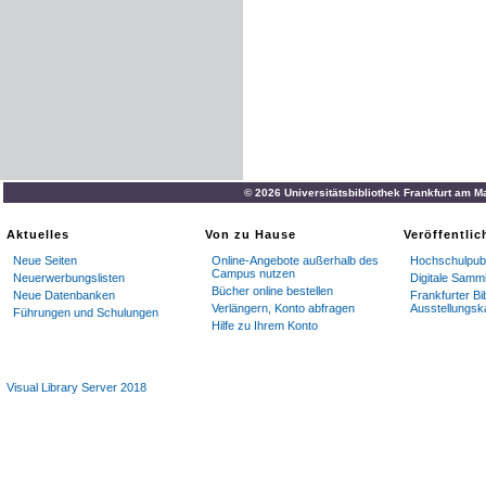
© 2026 Universitätsbibliothek Frankfurt am M
Aktuelles
Von zu Hause
Veröffentli
Neue Seiten
Online-Angebote außerhalb des
Hochschulpubl
Campus nutzen
Neuerwerbungslisten
Digitale Samm
Bücher online bestellen
Neue Datenbanken
Frankfurter Bi
Verlängern, Konto abfragen
Ausstellungsk
Führungen und Schulungen
Hilfe zu Ihrem Konto
Visual Library Server 2018