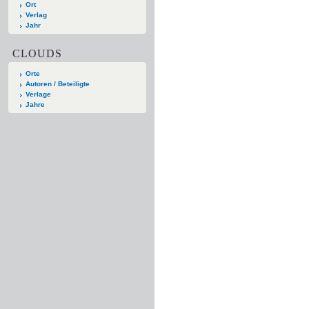
Ort
Verlag
Jahr
CLOUDS
Orte
Autoren / Beteiligte
Verlage
Jahre