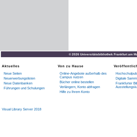
© 2026 Universitätsbibliothek Frankfurt am M
Aktuelles
Von zu Hause
Veröffentli
Neue Seiten
Online-Angebote außerhalb des
Hochschulpubl
Campus nutzen
Neuerwerbungslisten
Digitale Samm
Bücher online bestellen
Neue Datenbanken
Frankfurter Bi
Verlängern, Konto abfragen
Ausstellungsk
Führungen und Schulungen
Hilfe zu Ihrem Konto
Visual Library Server 2018