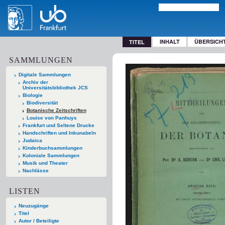
INHALT
ÜBERSICH
TITEL
SAMMLUNGEN
Digitale Sammlungen
Archiv der
Universitätsbibliothek JCS
Biologie
Biodiversität
Botanische Zeitschriften
Louise von Panhuys
Frankfurt und Seltene Drucke
Handschriften und Inkunabeln
Judaica
Kinderbuchsammlungen
Koloniale Sammlungen
Musik und Theater
Nachlässe
LISTEN
Neuzugänge
Titel
Autor / Beteiligte