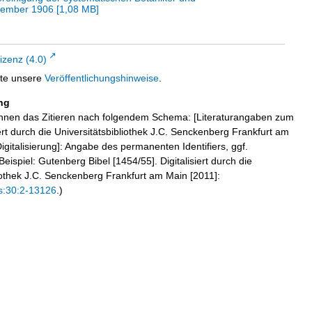
tember 1906
[
1,08 MB
]
zenz (4.0)
tte unsere
Veröffentlichungshinweise
.
ng
hnen das Zitieren nach folgendem Schema: [Literaturangaben zum
iert durch die Universitätsbibliothek J.C. Senckenberg Frankfurt am
igitalisierung]: Angabe des permanenten Identifiers, ggf.
eispiel: Gutenberg Bibel [1454/55]. Digitalisiert durch die
liothek J.C. Senckenberg Frankfurt am Main [2011]:
s:30:2-13126
.)