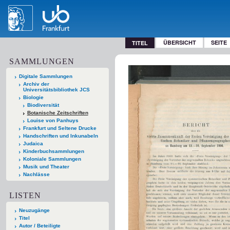
ÜBERSICHT
SEITE
TITEL
SAMMLUNGEN
Digitale Sammlungen
Archiv der
Universitätsbibliothek JCS
Biologie
Biodiversität
Botanische Zeitschriften
Louise von Panhuys
Frankfurt und Seltene Drucke
Handschriften und Inkunabeln
Judaica
Kinderbuchsammlungen
Koloniale Sammlungen
Musik und Theater
Nachlässe
LISTEN
Neuzugänge
Titel
Autor / Beteiligte