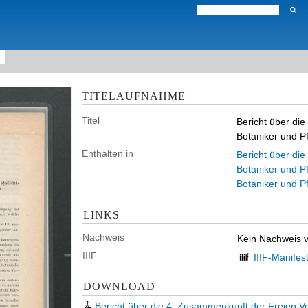
TITELAUFNAHME
Titel
Bericht über di
Botaniker und 
Enthalten in
Bericht über di
Botaniker und P
Botaniker und 
LINKS
Nachweis
Kein Nachweis 
IIIF
IIIF-Manifes
DOWNLOAD
Bericht über die 4. Zusammenkunft der Freien V