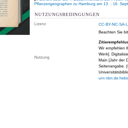
Pflanzengeographen zu Hamburg am 13. - 16. Sep
NUTZUNGSBEDINGUNGEN
Lizenz
CC-BY-NC-SA-Li
Beachten Sie bi
Zitierempfehlu
Wir empfehlen I
Werk]. Digitalis
Nutzung
Main [Jahr der D
Seitenangabe. (B
Universitätsbib
urn:nbn:de:hebi