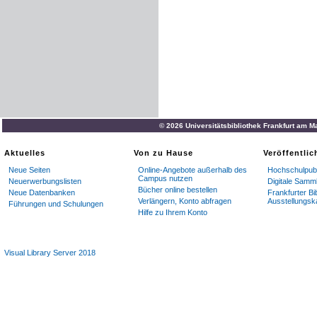
© 2026 Universitätsbibliothek Frankfurt am M
Aktuelles
Von zu Hause
Veröffentli
Neue Seiten
Online-Angebote außerhalb des
Hochschulpubl
Campus nutzen
Neuerwerbungslisten
Digitale Samm
Bücher online bestellen
Neue Datenbanken
Frankfurter Bi
Verlängern, Konto abfragen
Ausstellungsk
Führungen und Schulungen
Hilfe zu Ihrem Konto
Visual Library Server 2018