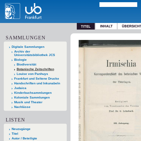
INHALT
ÜBERSICH
TITEL
SAMMLUNGEN
Digitale Sammlungen
Archiv der
Universitätsbibliothek JCS
Biologie
Biodiversität
Botanische Zeitschriften
Louise von Panhuys
Frankfurt und Seltene Drucke
Handschriften und Inkunabeln
Judaica
Kinderbuchsammlungen
Koloniale Sammlungen
Musik und Theater
Nachlässe
LISTEN
Neuzugänge
Titel
Autor / Beteiligte