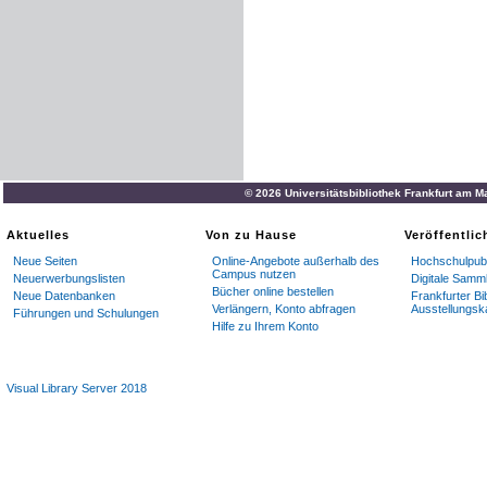
© 2026 Universitätsbibliothek Frankfurt am M
Aktuelles
Von zu Hause
Veröffentli
Neue Seiten
Online-Angebote außerhalb des
Hochschulpubl
Campus nutzen
Neuerwerbungslisten
Digitale Samm
Bücher online bestellen
Neue Datenbanken
Frankfurter Bi
Verlängern, Konto abfragen
Ausstellungsk
Führungen und Schulungen
Hilfe zu Ihrem Konto
Visual Library Server 2018