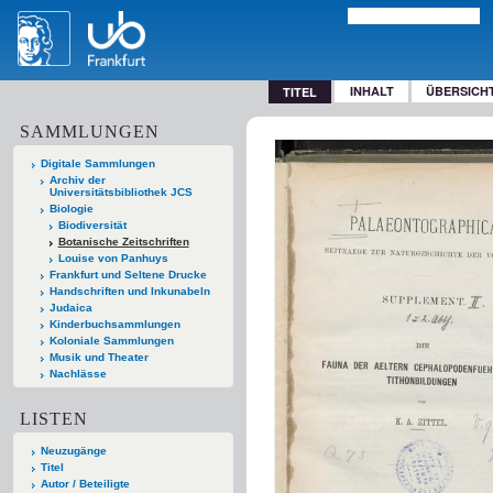
INHALT
ÜBERSICH
TITEL
SAMMLUNGEN
Digitale Sammlungen
Archiv der
Universitätsbibliothek JCS
Biologie
Biodiversität
Botanische Zeitschriften
Louise von Panhuys
Frankfurt und Seltene Drucke
Handschriften und Inkunabeln
Judaica
Kinderbuchsammlungen
Koloniale Sammlungen
Musik und Theater
Nachlässe
LISTEN
Neuzugänge
Titel
Autor / Beteiligte