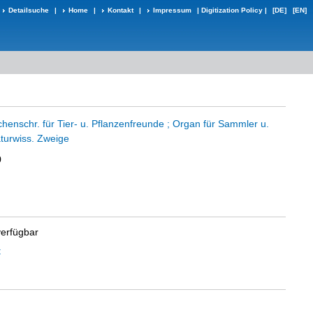
Detailsuche
|
Home
|
Kontakt
|
Impressum
|
Digitization Policy
|
[DE]
[EN]
ochenschr. für Tier- u. Pflanzenfreunde ; Organ für Sammler u.
aturwiss. Zweige
0
verfügbar
t