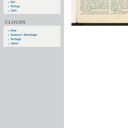
Ort
Verlag
Jahr
CLOUDS
Orte
Autoren / Beteiligte
Verlage
Jahre