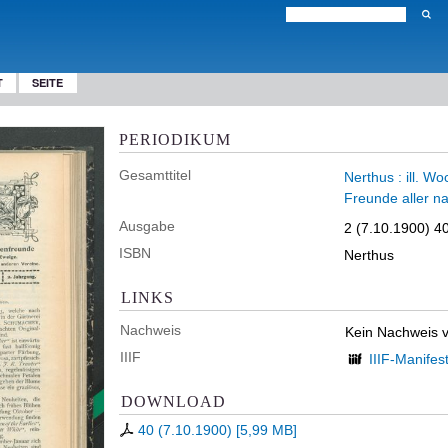
T
SEITE
PERIODIKUM
Gesamttitel
Nerthus : ill. W
Freunde aller n
Ausgabe
2 (7.10.1900) 4
ISBN
Nerthus
LINKS
Nachweis
Kein Nachweis 
IIIF
IIIF-Manifes
DOWNLOAD
40 (7.10.1900)
[
5,99 MB
]