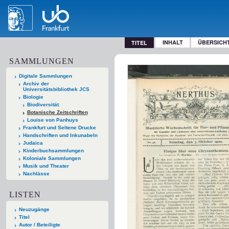
INHALT
ÜBERSICH
TITEL
SAMMLUNGEN
Digitale Sammlungen
Archiv der
Universitätsbibliothek JCS
Biologie
Biodiversität
Botanische Zeitschriften
Louise von Panhuys
Frankfurt und Seltene Drucke
Handschriften und Inkunabeln
Judaica
Kinderbuchsammlungen
Koloniale Sammlungen
Musik und Theater
Nachlässe
LISTEN
Neuzugänge
Titel
Autor / Beteiligte