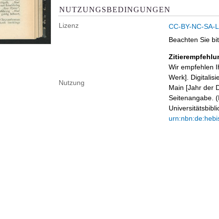
NUTZUNGSBEDINGUNGEN
Lizenz
CC-BY-NC-SA-Li
Beachten Sie bi
Zitierempfehlu
Wir empfehlen I
Werk]. Digitalis
Nutzung
Main [Jahr der D
Seitenangabe. (B
Universitätsbib
urn:nbn:de:hebi