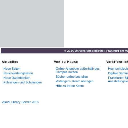
© 2026 Universitätsbibliothek Frankfurt am M
Aktuelles
Von zu Hause
Veröffentli
Neue Seiten
Online-Angebote außerhalb des
Hochschulpubl
Campus nutzen
Neuerwerbungslisten
Digitale Samm
Bücher online bestellen
Neue Datenbanken
Frankfurter Bi
Verlängern, Konto abfragen
Ausstellungsk
Führungen und Schulungen
Hilfe zu Ihrem Konto
Visual Library Server 2018