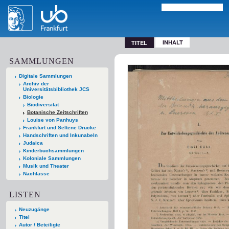
INHALT
TITEL
SAMMLUNGEN
Digitale Sammlungen
Archiv der
Universitätsbibliothek JCS
Biologie
Biodiversität
Botanische Zeitschriften
Louise von Panhuys
Frankfurt und Seltene Drucke
Handschriften und Inkunabeln
Judaica
Kinderbuchsammlungen
Koloniale Sammlungen
Musik und Theater
Nachlässe
LISTEN
Neuzugänge
Titel
Autor / Beteiligte