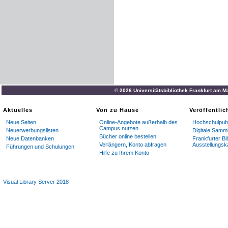
© 2026 Universitätsbibliothek Frankfurt am M
Aktuelles
Von zu Hause
Veröffentli
Neue Seiten
Online-Angebote außerhalb des
Hochschulpubl
Campus nutzen
Neuerwerbungslisten
Digitale Samm
Bücher online bestellen
Neue Datenbanken
Frankfurter Bi
Verlängern, Konto abfragen
Ausstellungsk
Führungen und Schulungen
Hilfe zu Ihrem Konto
Visual Library Server 2018