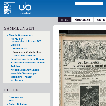
ÜBERSICHT
SEITE
TITEL
SAMMLUNGEN
Digitale Sammlungen
Archiv der
Universitätsbibliothek JCS
Biologie
Biodiversität
Botanische Zeitschriften
Louise von Panhuys
Frankfurt und Seltene Drucke
Handschriften und Inkunabeln
Judaica
Kinderbuchsammlungen
Koloniale Sammlungen
Musik und Theater
Nachlässe
LISTEN
Neuzugänge
Titel
Autor / Beteiligte