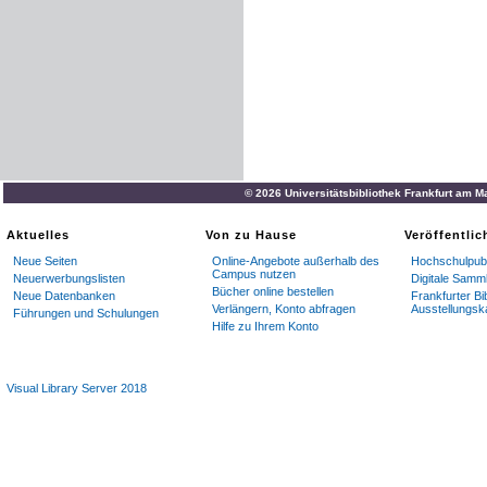
© 2026 Universitätsbibliothek Frankfurt am M
Aktuelles
Von zu Hause
Veröffentli
Neue Seiten
Online-Angebote außerhalb des
Hochschulpubl
Campus nutzen
Neuerwerbungslisten
Digitale Samm
Bücher online bestellen
Neue Datenbanken
Frankfurter Bi
Verlängern, Konto abfragen
Ausstellungsk
Führungen und Schulungen
Hilfe zu Ihrem Konto
Visual Library Server 2018