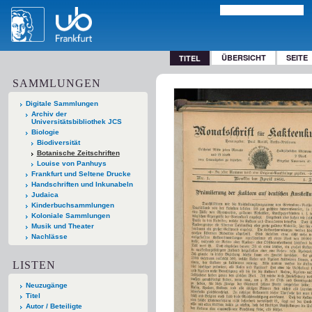
ÜBERSICHT
SEITE
TITEL
SAMMLUNGEN
Digitale Sammlungen
Archiv der
Universitätsbibliothek JCS
Biologie
Biodiversität
Botanische Zeitschriften
Louise von Panhuys
Frankfurt und Seltene Drucke
Handschriften und Inkunabeln
Judaica
Kinderbuchsammlungen
Koloniale Sammlungen
Musik und Theater
Nachlässe
LISTEN
Neuzugänge
Titel
Autor / Beteiligte