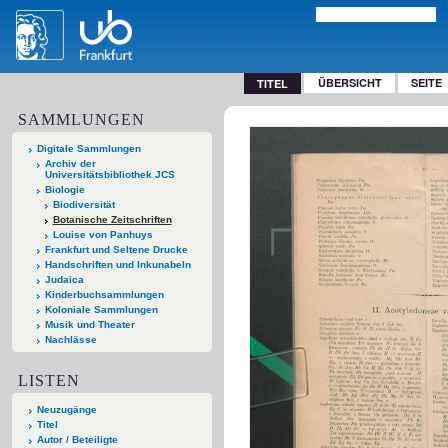
ÜBERSICHT
SEITE
TITEL
SAMMLUNGEN
Digitale Sammlungen
Archiv der
Universitätsbibliothek JCS
Biologie
Biodiversität
Botanische Zeitschriften
Louise von Panhuys
Frankfurt und Seltene Drucke
Handschriften und Inkunabeln
Judaica
Kinderbuchsammlungen
Koloniale Sammlungen
Musik und Theater
Nachlässe
LISTEN
Neuzugänge
Titel
Autor / Beteiligte