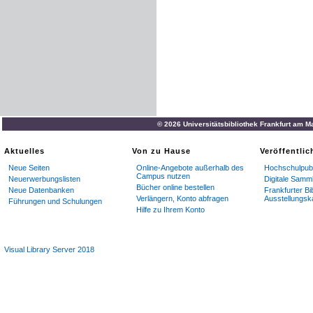
© 2026 Universitätsbibliothek Frankfurt am M
Aktuelles
Von zu Hause
Veröffentli
Neue Seiten
Online-Angebote außerhalb des
Hochschulpubl
Campus nutzen
Neuerwerbungslisten
Digitale Samm
Bücher online bestellen
Neue Datenbanken
Frankfurter Bi
Verlängern, Konto abfragen
Ausstellungsk
Führungen und Schulungen
Hilfe zu Ihrem Konto
Visual Library Server 2018