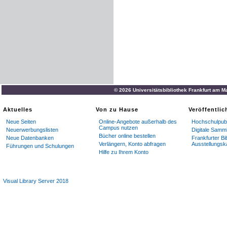
© 2026 Universitätsbibliothek Frankfurt am M
Aktuelles
Von zu Hause
Veröffentli
Neue Seiten
Online-Angebote außerhalb des
Hochschulpubl
Campus nutzen
Neuerwerbungslisten
Digitale Samm
Bücher online bestellen
Neue Datenbanken
Frankfurter Bi
Verlängern, Konto abfragen
Ausstellungsk
Führungen und Schulungen
Hilfe zu Ihrem Konto
Visual Library Server 2018