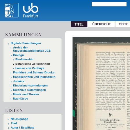
ÜBERSICHT
SEITE
TITEL
SAMMLUNGEN
Digitale Sammlungen
Archiv der
Universitätsbibliothek JCS
Biologie
Biodiversität
Botanische Zeitschriften
Louise von Panhuys
Frankfurt und Seltene Drucke
Handschriften und Inkunabeln
Judaica
Kinderbuchsammlungen
Koloniale Sammlungen
Musik und Theater
Nachlässe
LISTEN
Neuzugänge
Titel
Autor / Beteiligte