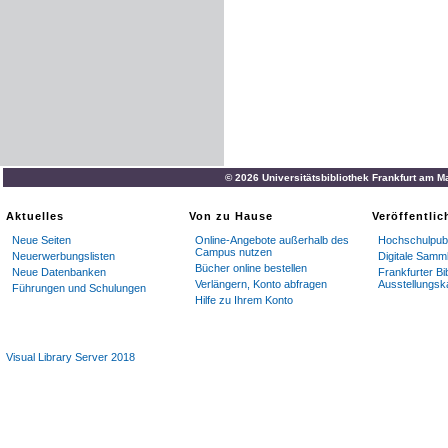
© 2026 Universitätsbibliothek Frankfurt am M
Aktuelles
Von zu Hause
Veröffentli
Neue Seiten
Online-Angebote außerhalb des
Hochschulpubl
Campus nutzen
Neuerwerbungslisten
Digitale Samm
Bücher online bestellen
Neue Datenbanken
Frankfurter Bi
Verlängern, Konto abfragen
Ausstellungsk
Führungen und Schulungen
Hilfe zu Ihrem Konto
Visual Library Server 2018