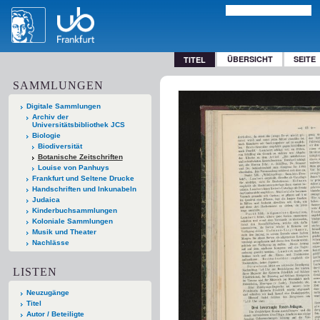
ÜBERSICHT
SEITE
TITEL
SAMMLUNGEN
Digitale Sammlungen
Archiv der
Universitätsbibliothek JCS
Biologie
Biodiversität
Botanische Zeitschriften
Louise von Panhuys
Frankfurt und Seltene Drucke
Handschriften und Inkunabeln
Judaica
Kinderbuchsammlungen
Koloniale Sammlungen
Musik und Theater
Nachlässe
LISTEN
Neuzugänge
Titel
Autor / Beteiligte