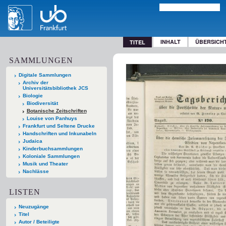
INHALT
ÜBERSICH
TITEL
SAMMLUNGEN
Digitale Sammlungen
Archiv der
Universitätsbibliothek JCS
Biologie
Biodiversität
Botanische Zeitschriften
Louise von Panhuys
Frankfurt und Seltene Drucke
Handschriften und Inkunabeln
Judaica
Kinderbuchsammlungen
Koloniale Sammlungen
Musik und Theater
Nachlässe
LISTEN
Neuzugänge
Titel
Autor / Beteiligte