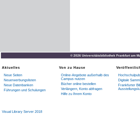
© 2026 Universitätsbibliothek Frankfurt am M
Aktuelles
Von zu Hause
Veröffentli
Neue Seiten
Online-Angebote außerhalb des
Hochschulpubl
Campus nutzen
Neuerwerbungslisten
Digitale Samm
Bücher online bestellen
Neue Datenbanken
Frankfurter Bi
Verlängern, Konto abfragen
Ausstellungsk
Führungen und Schulungen
Hilfe zu Ihrem Konto
Visual Library Server 2018