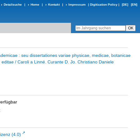
Detailsuche
|
Home
|
Kontakt
|
Impressum
|
Digitization Policy
|
[DE]
[EN]
demicae : seu dissertationes variae physicae, medicae, botanicae
editae / Caroli a Linné. Curante D. Jo. Christiano Daniele
verfügbar
t
zenz (4.0)