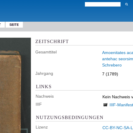
T
SEITE
ZEITSCHRIFT
Gesamttitel
Amoenitates aca
antehac seorsim 
Schrebero
Jahrgang
7 (1789)
LINKS
Nachweis
Kein Nachweis 
IIIF
IIIF-Manifes
NUTZUNGSBEDINGUNGEN
Lizenz
CC-BY-NC-SA-Li