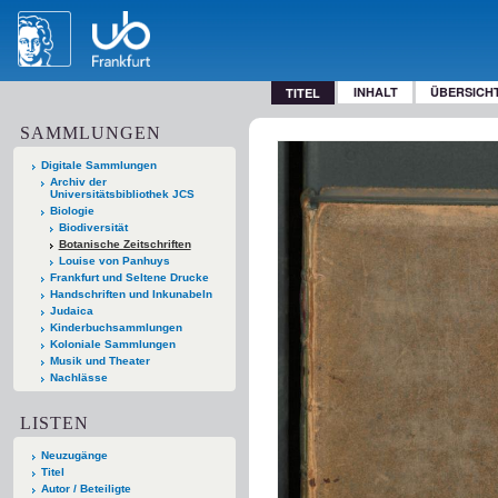
INHALT
ÜBERSICH
TITEL
SAMMLUNGEN
Digitale Sammlungen
Archiv der
Universitätsbibliothek JCS
Biologie
Biodiversität
Botanische Zeitschriften
Louise von Panhuys
Frankfurt und Seltene Drucke
Handschriften und Inkunabeln
Judaica
Kinderbuchsammlungen
Koloniale Sammlungen
Musik und Theater
Nachlässe
LISTEN
Neuzugänge
Titel
Autor / Beteiligte