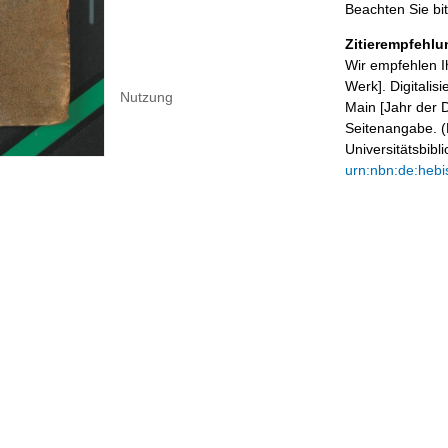
Beachten Sie bi
Zitierempfehlu
Wir empfehlen I
Werk]. Digitalis
Nutzung
Main [Jahr der D
Seitenangabe. (B
Universitätsbib
urn:nbn:de:hebi