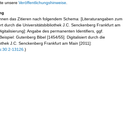
tte unsere
Veröffentlichungshinweise
.
ng
hnen das Zitieren nach folgendem Schema: [Literaturangaben zum
iert durch die Universitätsbibliothek J.C. Senckenberg Frankfurt am
igitalisierung]: Angabe des permanenten Identifiers, ggf.
eispiel: Gutenberg Bibel [1454/55]. Digitalisiert durch die
liothek J.C. Senckenberg Frankfurt am Main [2011]:
s:30:2-13126
.)