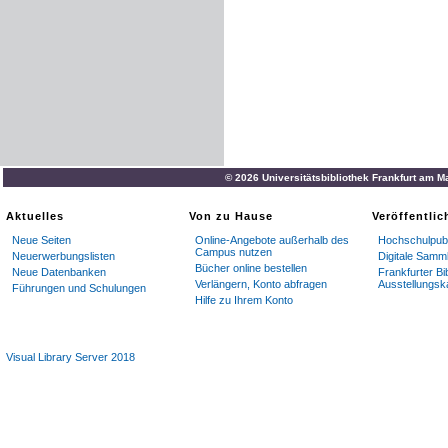
© 2026 Universitätsbibliothek Frankfurt am M
Aktuelles
Von zu Hause
Veröffentli
Neue Seiten
Online-Angebote außerhalb des
Hochschulpubl
Campus nutzen
Neuerwerbungslisten
Digitale Samm
Bücher online bestellen
Neue Datenbanken
Frankfurter Bi
Verlängern, Konto abfragen
Ausstellungsk
Führungen und Schulungen
Hilfe zu Ihrem Konto
Visual Library Server 2018