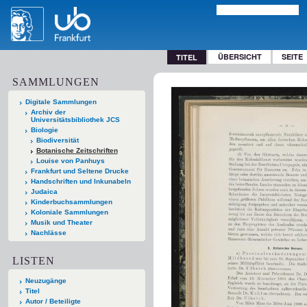
ÜBERSICHT
SEITE
TITEL
SAMMLUNGEN
Digitale Sammlungen
Archiv der
Universitätsbibliothek JCS
Biologie
Biodiversität
Botanische Zeitschriften
Louise von Panhuys
Frankfurt und Seltene Drucke
Handschriften und Inkunabeln
Judaica
Kinderbuchsammlungen
Koloniale Sammlungen
Musik und Theater
Nachlässe
LISTEN
Neuzugänge
Titel
Autor / Beteiligte