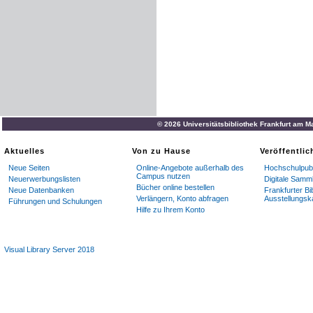
© 2026 Universitätsbibliothek Frankfurt am M
Aktuelles
Von zu Hause
Veröffentli
Neue Seiten
Online-Angebote außerhalb des
Hochschulpubl
Campus nutzen
Neuerwerbungslisten
Digitale Samm
Bücher online bestellen
Neue Datenbanken
Frankfurter Bi
Verlängern, Konto abfragen
Ausstellungsk
Führungen und Schulungen
Hilfe zu Ihrem Konto
Visual Library Server 2018