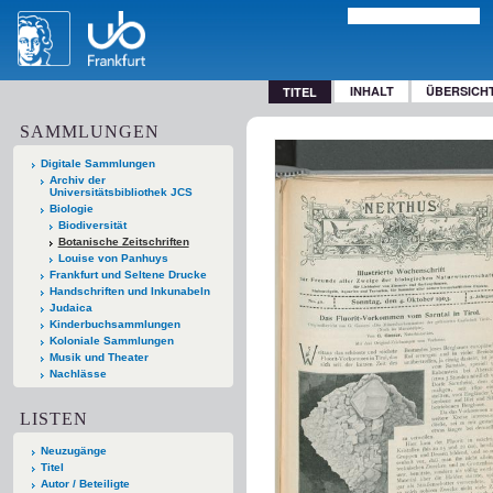
INHALT
ÜBERSICH
TITEL
SAMMLUNGEN
Digitale Sammlungen
Archiv der
Universitätsbibliothek JCS
Biologie
Biodiversität
Botanische Zeitschriften
Louise von Panhuys
Frankfurt und Seltene Drucke
Handschriften und Inkunabeln
Judaica
Kinderbuchsammlungen
Koloniale Sammlungen
Musik und Theater
Nachlässe
LISTEN
Neuzugänge
Titel
Autor / Beteiligte