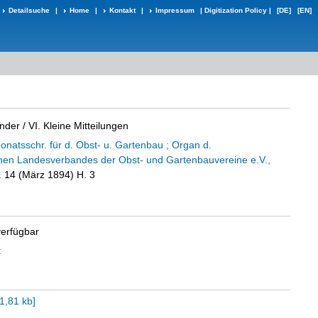
Detailsuche
|
Home
|
Kontakt
|
Impressum
|
Digitization Policy
|
[DE]
[EN]
nder / VI. Kleine Mitteilungen
natsschr. für d. Obst- u. Gartenbau ; Organ d.
en Landesverbandes der Obst- und Gartenbauvereine e.V.,
d. 14 (März 1894) H. 3
verfügbar
t
1,81 kb
]