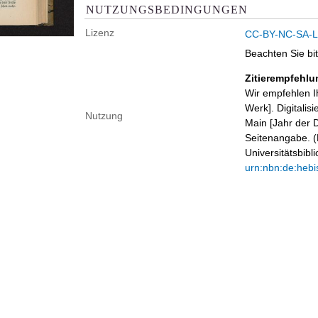
NUTZUNGSBEDINGUNGEN
Lizenz
CC-BY-NC-SA-Li
Beachten Sie bi
Zitierempfehlu
Wir empfehlen I
Werk]. Digitalis
Nutzung
Main [Jahr der D
Seitenangabe. (B
Universitätsbib
urn:nbn:de:hebi