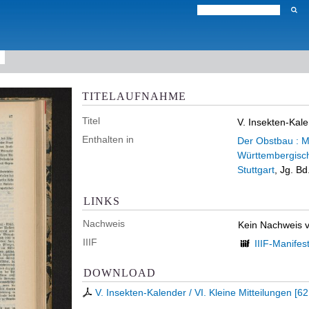
TITELAUFNAHME
Titel
V. Insekten-Kale
Enthalten in
Der Obstbau : Mo
Württembergisch
Stuttgart
, Jg. B
LINKS
Nachweis
Kein Nachweis 
IIIF
IIIF-Manifes
DOWNLOAD
V. Insekten-Kalender / VI. Kleine Mitteilungen
[
62