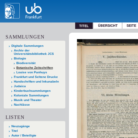
ÜBERSICHT
SEITE
TITEL
SAMMLUNGEN
Digitale Sammlungen
Archiv der
Universitätsbibliothek JCS
Biologie
Biodiversität
Botanische Zeitschriften
Louise von Panhuys
Frankfurt und Seltene Drucke
Handschriften und Inkunabeln
Judaica
Kinderbuchsammlungen
Koloniale Sammlungen
Musik und Theater
Nachlässe
LISTEN
Neuzugänge
Titel
Autor / Beteiligte