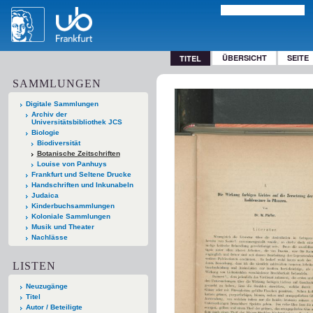
ÜBERSICHT
SEITE
TITEL
SAMMLUNGEN
Digitale Sammlungen
Archiv der
Universitätsbibliothek JCS
Biologie
Biodiversität
Botanische Zeitschriften
Louise von Panhuys
Frankfurt und Seltene Drucke
Handschriften und Inkunabeln
Judaica
Kinderbuchsammlungen
Koloniale Sammlungen
Musik und Theater
Nachlässe
LISTEN
Neuzugänge
Titel
Autor / Beteiligte