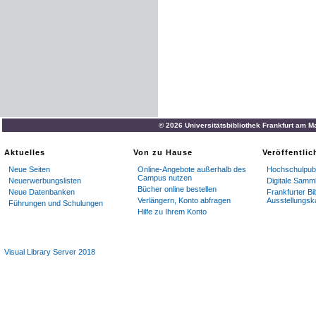
© 2026 Universitätsbibliothek Frankfurt am M
Aktuelles
Von zu Hause
Veröffentli
Neue Seiten
Online-Angebote außerhalb des
Hochschulpubl
Campus nutzen
Neuerwerbungslisten
Digitale Samm
Bücher online bestellen
Neue Datenbanken
Frankfurter Bi
Verlängern, Konto abfragen
Ausstellungsk
Führungen und Schulungen
Hilfe zu Ihrem Konto
Visual Library Server 2018