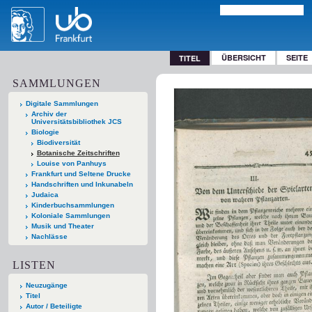
ÜBERSICHT
SEITE
TITEL
SAMMLUNGEN
Digitale Sammlungen
Archiv der
Universitätsbibliothek JCS
Biologie
Biodiversität
Botanische Zeitschriften
Louise von Panhuys
Frankfurt und Seltene Drucke
Handschriften und Inkunabeln
Judaica
Kinderbuchsammlungen
Koloniale Sammlungen
Musik und Theater
Nachlässe
LISTEN
Neuzugänge
Titel
Autor / Beteiligte