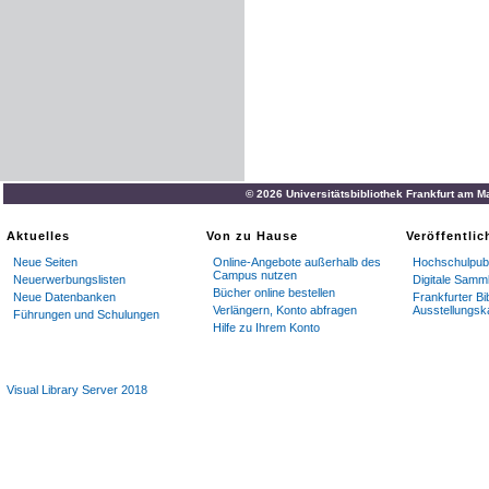
© 2026 Universitätsbibliothek Frankfurt am M
Aktuelles
Von zu Hause
Veröffentli
Neue Seiten
Online-Angebote außerhalb des
Hochschulpubl
Campus nutzen
Neuerwerbungslisten
Digitale Samm
Bücher online bestellen
Neue Datenbanken
Frankfurter Bi
Verlängern, Konto abfragen
Ausstellungsk
Führungen und Schulungen
Hilfe zu Ihrem Konto
Visual Library Server 2018