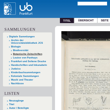
ÜBERSICHT
SEITE
TITEL
SAMMLUNGEN
Digitale Sammlungen
Archiv der
Universitätsbibliothek JCS
Biologie
Biodiversität
Botanische Zeitschriften
Louise von Panhuys
Frankfurt und Seltene Drucke
Handschriften und Inkunabeln
Judaica
Kinderbuchsammlungen
Koloniale Sammlungen
Musik und Theater
Nachlässe
LISTEN
Neuzugänge
Titel
Autor / Beteiligte