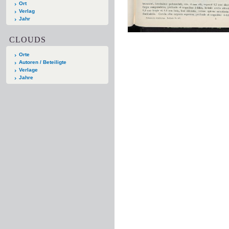
Ort
Verlag
Jahr
CLOUDS
Orte
Autoren / Beteiligte
Verlage
Jahre