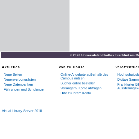
© 2026 Universitätsbibliothek Frankfurt am M
Aktuelles
Von zu Hause
Veröffentli
Neue Seiten
Online-Angebote außerhalb des
Hochschulpubl
Campus nutzen
Neuerwerbungslisten
Digitale Samm
Bücher online bestellen
Neue Datenbanken
Frankfurter Bi
Verlängern, Konto abfragen
Ausstellungsk
Führungen und Schulungen
Hilfe zu Ihrem Konto
Visual Library Server 2018