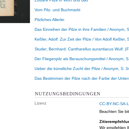
Eßbare Pilze in Wort und Bild
Vom Pilz- und Buchmarkt
Pilzliches Allerlei
Das Einreihen der Pilze in ihre Familien
/ Anonym
, 
Keßler, Adolf:
Zur Zeit der Pilze
/ Von Adolf Keßler
, 
Studer, Bernhard:
Cantharellus aurantiacus Wulf. (F
Der Fliegenpilz als Berauschungsmittel
/ Anonym
, S
Ueber die künstliche Zucht der Pilze
/ Anonym
, S. 
Das Bestimmen der Pilze nach der Farbe der Unter
NUTZUNGSBEDINGUNGEN
Lizenz
CC-BY-NC-SA-Li
Beachten Sie bi
Zitierempfehlu
Wir empfehlen I