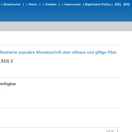
Detailsuche
|
Home
|
Kontakt
|
Impressum
|
Digitization Policy
|
[DE]
[EN]
illustrierte populäre Monatsschrift über eßbare und giftige Pilze
1910) 2
verfügbar
t
PDF