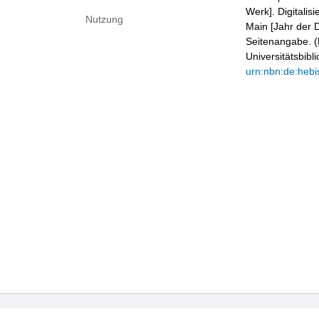
Werk]. Digitalis
Nutzung
Main [Jahr der D
Seitenangabe. (B
Universitätsbib
urn:nbn:de:hebi