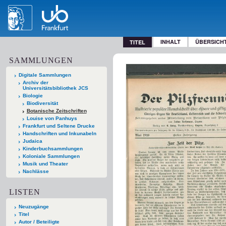
INHALT
ÜBERSICH
TITEL
SAMMLUNGEN
Digitale Sammlungen
Archiv der
Universitätsbibliothek JCS
Biologie
Biodiversität
Botanische Zeitschriften
Louise von Panhuys
Frankfurt und Seltene Drucke
Handschriften und Inkunabeln
Judaica
Kinderbuchsammlungen
Koloniale Sammlungen
Musik und Theater
Nachlässe
LISTEN
Neuzugänge
Titel
Autor / Beteiligte