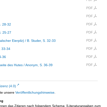
PDF
PDF
PDF
S. 28-32
PDF
S. 25-27
PDF
alscher Eierpilz)
/ B. Studer
, S. 32-33
PDF
. 33-34
PDF
34-36
PDF
seite des Hutes
/ Anonym
, S. 36-39
zenz (4.0)
tte unsere
Veröffentlichungshinweise
.
ng
hnen das Zitieren nach folgendem Schema: [Literaturangaben zum