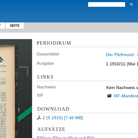
T
SEITE
PERIODIKUM
Gesamttitel
Der Pilzfreund : 
Ausgabe
1.1910/11 (Mai 
LINKS
Nachweis
Kein Nachweis 
IIIF
IIIF-Manifes
DOWNLOAD
2 (5.1910)
[
7,46 MB
]
AUFSÄTZE