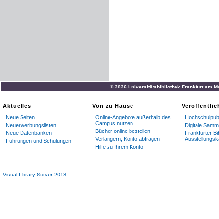
© 2026 Universitätsbibliothek Frankfurt am M
Aktuelles
Von zu Hause
Veröffentli
Neue Seiten
Online-Angebote außerhalb des
Hochschulpubl
Campus nutzen
Neuerwerbungslisten
Digitale Samm
Bücher online bestellen
Neue Datenbanken
Frankfurter Bi
Verlängern, Konto abfragen
Ausstellungsk
Führungen und Schulungen
Hilfe zu Ihrem Konto
Visual Library Server 2018