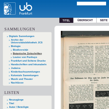
ÜBERSICHT
SEITE
TITEL
SAMMLUNGEN
Digitale Sammlungen
Archiv der
Universitätsbibliothek JCS
Biologie
Biodiversität
Botanische Zeitschriften
Louise von Panhuys
Frankfurt und Seltene Drucke
Handschriften und Inkunabeln
Judaica
Kinderbuchsammlungen
Koloniale Sammlungen
Musik und Theater
Nachlässe
LISTEN
Neuzugänge
Titel
Autor / Beteiligte