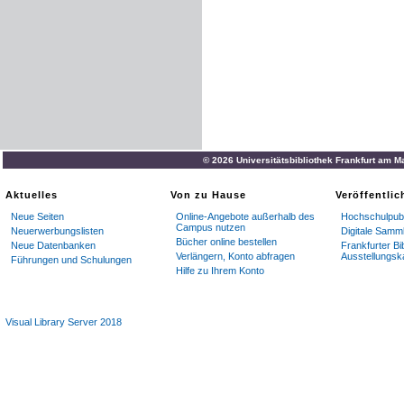
© 2026 Universitätsbibliothek Frankfurt am M
Aktuelles
Von zu Hause
Veröffentli
Neue Seiten
Online-Angebote außerhalb des
Hochschulpubl
Campus nutzen
Neuerwerbungslisten
Digitale Samm
Bücher online bestellen
Neue Datenbanken
Frankfurter Bi
Verlängern, Konto abfragen
Ausstellungsk
Führungen und Schulungen
Hilfe zu Ihrem Konto
Visual Library Server 2018