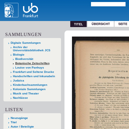
ÜBERSICHT
SEITE
TITEL
SAMMLUNGEN
Digitale Sammlungen
Archiv der
Universitätsbibliothek JCS
Biologie
Biodiversität
Botanische Zeitschriften
Louise von Panhuys
Frankfurt und Seltene Drucke
Handschriften und Inkunabeln
Judaica
Kinderbuchsammlungen
Koloniale Sammlungen
Musik und Theater
Nachlässe
LISTEN
Neuzugänge
Titel
Autor / Beteiligte