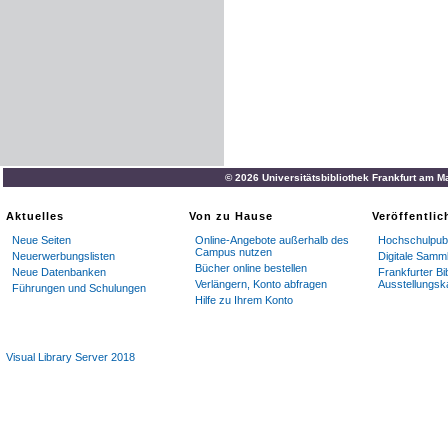
© 2026 Universitätsbibliothek Frankfurt am M
Aktuelles
Von zu Hause
Veröffentli
Neue Seiten
Online-Angebote außerhalb des
Hochschulpubl
Campus nutzen
Neuerwerbungslisten
Digitale Samm
Bücher online bestellen
Neue Datenbanken
Frankfurter Bi
Verlängern, Konto abfragen
Ausstellungsk
Führungen und Schulungen
Hilfe zu Ihrem Konto
Visual Library Server 2018