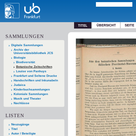
ÜBERSICHT
SEITE
TITEL
SAMMLUNGEN
Digitale Sammlungen
Archiv der
Universitätsbibliothek JCS
Biologie
Biodiversität
Botanische Zeitschriften
Louise von Panhuys
Frankfurt und Seltene Drucke
Handschriften und Inkunabeln
Judaica
Kinderbuchsammlungen
Koloniale Sammlungen
Musik und Theater
Nachlässe
LISTEN
Neuzugänge
Titel
Autor / Beteiligte