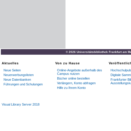
© 2026 Universitätsbibliothek Frankfurt am M
Aktuelles
Von zu Hause
Veröffentli
Neue Seiten
Online-Angebote außerhalb des
Hochschulpubl
Campus nutzen
Neuerwerbungslisten
Digitale Samm
Bücher online bestellen
Neue Datenbanken
Frankfurter Bi
Verlängern, Konto abfragen
Ausstellungsk
Führungen und Schulungen
Hilfe zu Ihrem Konto
Visual Library Server 2018