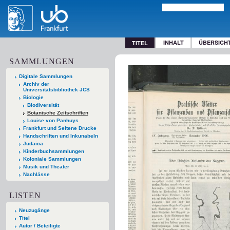
INHALT
ÜBERSICH
TITEL
SAMMLUNGEN
Digitale Sammlungen
Archiv der
Universitätsbibliothek JCS
Biologie
Biodiversität
Botanische Zeitschriften
Louise von Panhuys
Frankfurt und Seltene Drucke
Handschriften und Inkunabeln
Judaica
Kinderbuchsammlungen
Koloniale Sammlungen
Musik und Theater
Nachlässe
LISTEN
Neuzugänge
Titel
Autor / Beteiligte