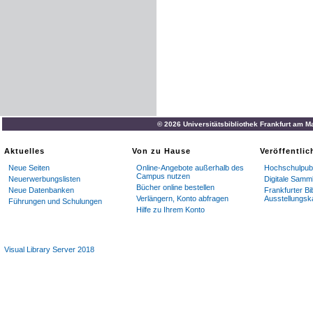
© 2026 Universitätsbibliothek Frankfurt am M
Aktuelles
Von zu Hause
Veröffentli
Neue Seiten
Online-Angebote außerhalb des
Hochschulpubl
Campus nutzen
Neuerwerbungslisten
Digitale Samm
Bücher online bestellen
Neue Datenbanken
Frankfurter Bi
Verlängern, Konto abfragen
Ausstellungsk
Führungen und Schulungen
Hilfe zu Ihrem Konto
Visual Library Server 2018