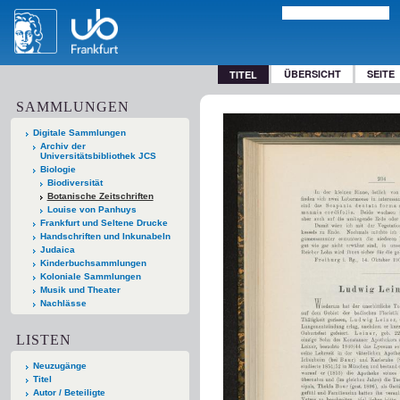
ÜBERSICHT
SEITE
TITEL
SAMMLUNGEN
Digitale Sammlungen
Archiv der
Universitätsbibliothek JCS
Biologie
Biodiversität
Botanische Zeitschriften
Louise von Panhuys
Frankfurt und Seltene Drucke
Handschriften und Inkunabeln
Judaica
Kinderbuchsammlungen
Koloniale Sammlungen
Musik und Theater
Nachlässe
LISTEN
Neuzugänge
Titel
Autor / Beteiligte