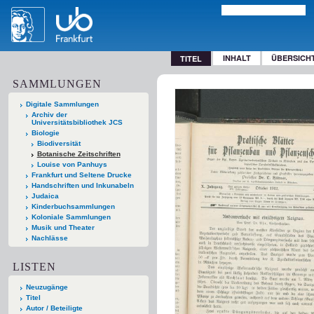
INHALT
ÜBERSICH
TITEL
SAMMLUNGEN
Digitale Sammlungen
Archiv der
Universitätsbibliothek JCS
Biologie
Biodiversität
Botanische Zeitschriften
Louise von Panhuys
Frankfurt und Seltene Drucke
Handschriften und Inkunabeln
Judaica
Kinderbuchsammlungen
Koloniale Sammlungen
Musik und Theater
Nachlässe
LISTEN
Neuzugänge
Titel
Autor / Beteiligte