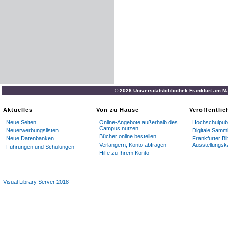
© 2026 Universitätsbibliothek Frankfurt am M
Aktuelles
Von zu Hause
Veröffentli
Neue Seiten
Online-Angebote außerhalb des
Hochschulpubl
Campus nutzen
Neuerwerbungslisten
Digitale Samm
Bücher online bestellen
Neue Datenbanken
Frankfurter Bi
Verlängern, Konto abfragen
Ausstellungsk
Führungen und Schulungen
Hilfe zu Ihrem Konto
Visual Library Server 2018