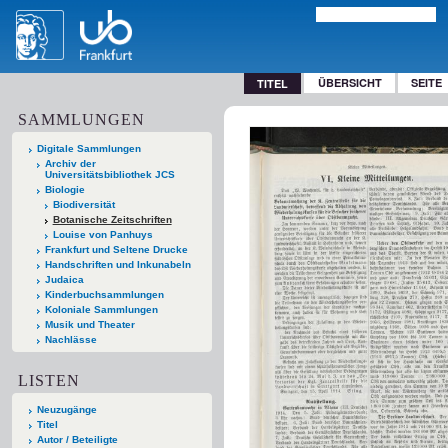
ÜBERSICHT
SEITE
TITEL
SAMMLUNGEN
Digitale Sammlungen
Archiv der
Universitätsbibliothek JCS
Biologie
Biodiversität
Botanische Zeitschriften
Louise von Panhuys
Frankfurt und Seltene Drucke
Handschriften und Inkunabeln
Judaica
Kinderbuchsammlungen
Koloniale Sammlungen
Musik und Theater
Nachlässe
LISTEN
Neuzugänge
Titel
Autor / Beteiligte