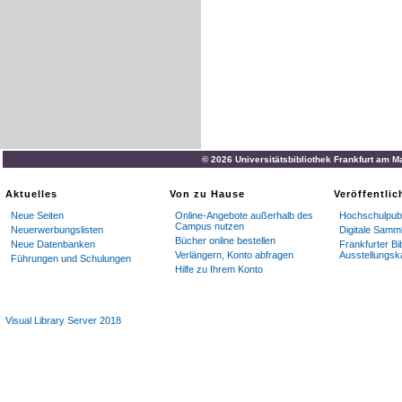
© 2026 Universitätsbibliothek Frankfurt am M
Aktuelles
Von zu Hause
Veröffentli
Neue Seiten
Online-Angebote außerhalb des
Hochschulpubl
Campus nutzen
Neuerwerbungslisten
Digitale Samm
Bücher online bestellen
Neue Datenbanken
Frankfurter Bi
Verlängern, Konto abfragen
Ausstellungsk
Führungen und Schulungen
Hilfe zu Ihrem Konto
Visual Library Server 2018