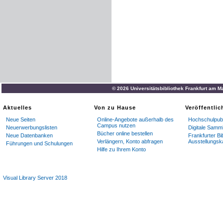
© 2026 Universitätsbibliothek Frankfurt am M
Aktuelles
Von zu Hause
Veröffentli
Neue Seiten
Online-Angebote außerhalb des
Hochschulpubl
Campus nutzen
Neuerwerbungslisten
Digitale Samm
Bücher online bestellen
Neue Datenbanken
Frankfurter Bi
Verlängern, Konto abfragen
Ausstellungsk
Führungen und Schulungen
Hilfe zu Ihrem Konto
Visual Library Server 2018