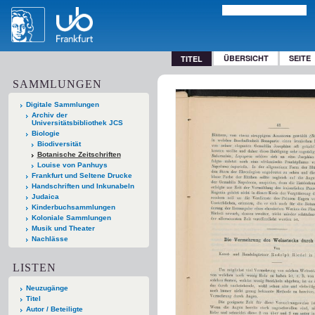
ÜBERSICHT
SEITE
TITEL
SAMMLUNGEN
Digitale Sammlungen
Archiv der
Universitätsbibliothek JCS
Biologie
Biodiversität
Botanische Zeitschriften
Louise von Panhuys
Frankfurt und Seltene Drucke
Handschriften und Inkunabeln
Judaica
Kinderbuchsammlungen
Koloniale Sammlungen
Musik und Theater
Nachlässe
LISTEN
Neuzugänge
Titel
Autor / Beteiligte