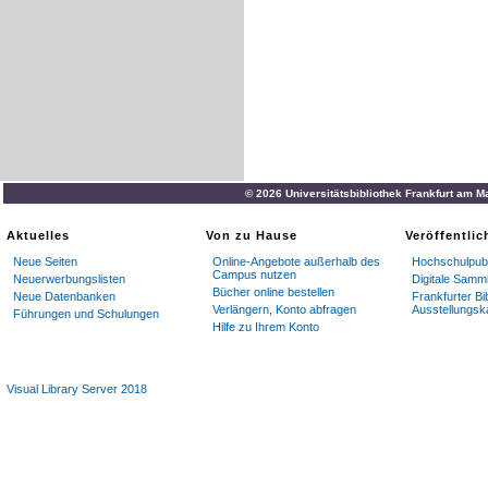
© 2026 Universitätsbibliothek Frankfurt am M
Aktuelles
Von zu Hause
Veröffentli
Neue Seiten
Online-Angebote außerhalb des
Hochschulpubl
Campus nutzen
Neuerwerbungslisten
Digitale Samm
Bücher online bestellen
Neue Datenbanken
Frankfurter Bi
Verlängern, Konto abfragen
Ausstellungsk
Führungen und Schulungen
Hilfe zu Ihrem Konto
Visual Library Server 2018