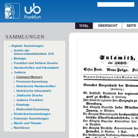
ÜBERSICHT
SEITE
TITEL
SAMMLUNGEN
Digitale Sammlungen
Archiv der
Universitätsbibliothek JCS
Biologie
Frankfurt und Seltene Drucke
Handschriften und Inkunabeln
Judaica
Compact Memory
Freimann-Sammlung
Hebräische Handschriften
Hebräische Inkunabeln
Jiddische Drucke
Judaica Frankfurt
Kataloge
Rothschild-Sammlung
Kinderbuchsammlungen
Koloniale Sammlungen
Musik und Theater
Nachlässe