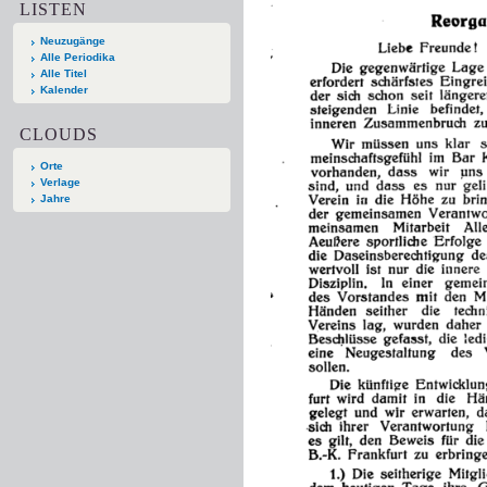
LISTEN
Neuzugänge
Alle Periodika
Alle Titel
Kalender
CLOUDS
Orte
Verlage
Jahre