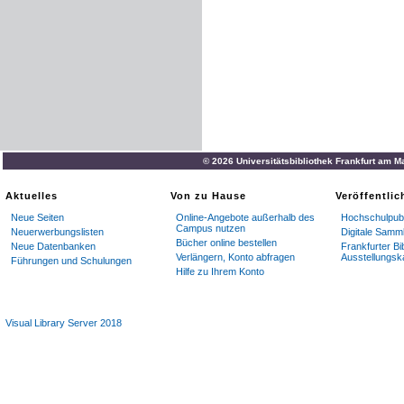
© 2026 Universitätsbibliothek Frankfurt am M
Aktuelles
Von zu Hause
Veröffentli
Neue Seiten
Online-Angebote außerhalb des
Hochschulpubl
Campus nutzen
Neuerwerbungslisten
Digitale Samm
Bücher online bestellen
Neue Datenbanken
Frankfurter Bi
Verlängern, Konto abfragen
Ausstellungsk
Führungen und Schulungen
Hilfe zu Ihrem Konto
Visual Library Server 2018