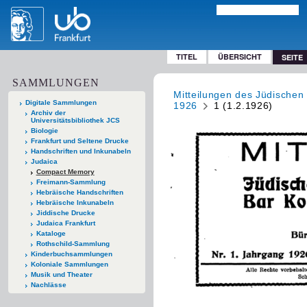
TITEL
ÜBERSICHT
SEITE
SAMMLUNGEN
Mitteilungen des Jüdischen
Digitale Sammlungen
1926
1 (1.2.1926)
Archiv der
Universitätsbibliothek JCS
Biologie
Frankfurt und Seltene Drucke
Handschriften und Inkunabeln
Judaica
Compact Memory
Freimann-Sammlung
Hebräische Handschriften
Hebräische Inkunabeln
Jiddische Drucke
Judaica Frankfurt
Kataloge
Rothschild-Sammlung
Kinderbuchsammlungen
Koloniale Sammlungen
Musik und Theater
Nachlässe