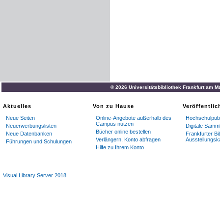
© 2026 Universitätsbibliothek Frankfurt am M
Aktuelles
Von zu Hause
Veröffentli
Neue Seiten
Online-Angebote außerhalb des
Hochschulpubl
Campus nutzen
Neuerwerbungslisten
Digitale Samm
Bücher online bestellen
Neue Datenbanken
Frankfurter Bi
Verlängern, Konto abfragen
Ausstellungsk
Führungen und Schulungen
Hilfe zu Ihrem Konto
Visual Library Server 2018