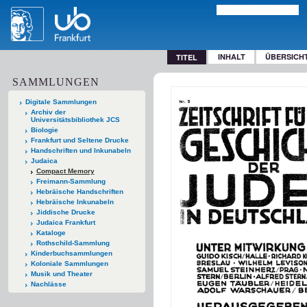
INHALT
ÜBERSICH
TITEL
SAMMLUNGEN
Digitale Sammlungen
Archiv der
Universitätsbibliothek JCS
Biologie
Frankfurt und Seltene Drucke
Handschriften und Inkunabeln
Judaica
Compact Memory
Freimann-Sammlung
Hebräische Handschriften
Hebräische Inkunabeln
Jiddische Drucke
Judaica Frankfurt
Kataloge
Rothschild-Sammlung
Kinderbuchsammlungen
Koloniale Sammlungen
Musik und Theater
Nachlässe