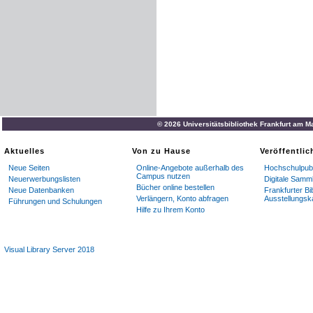
© 2026 Universitätsbibliothek Frankfurt am M
Aktuelles
Von zu Hause
Veröffentli
Neue Seiten
Online-Angebote außerhalb des
Hochschulpubl
Campus nutzen
Neuerwerbungslisten
Digitale Samm
Bücher online bestellen
Neue Datenbanken
Frankfurter Bi
Verlängern, Konto abfragen
Ausstellungsk
Führungen und Schulungen
Hilfe zu Ihrem Konto
Visual Library Server 2018