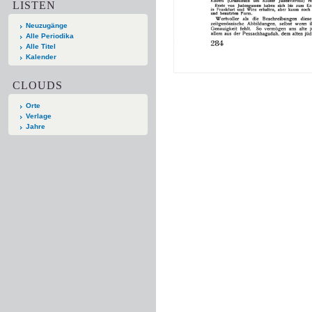
LISTEN
Neuzugänge
Alle Periodika
Alle Titel
Kalender
CLOUDS
Orte
Verlage
Jahre