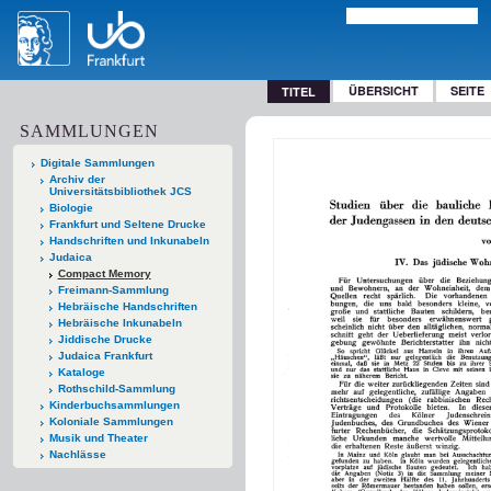
ÜBERSICHT
SEITE
TITEL
SAMMLUNGEN
Digitale Sammlungen
Archiv der
Universitätsbibliothek JCS
Biologie
Frankfurt und Seltene Drucke
Handschriften und Inkunabeln
Judaica
Compact Memory
Freimann-Sammlung
Hebräische Handschriften
Hebräische Inkunabeln
Jiddische Drucke
Judaica Frankfurt
Kataloge
Rothschild-Sammlung
Kinderbuchsammlungen
Koloniale Sammlungen
Musik und Theater
Nachlässe