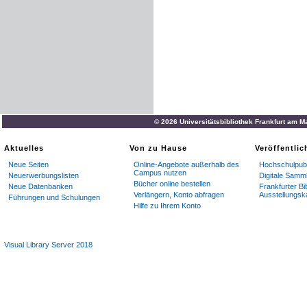
© 2026 Universitätsbibliothek Frankfurt am M
Aktuelles
Von zu Hause
Veröffentli
Neue Seiten
Online-Angebote außerhalb des
Hochschulpubl
Campus nutzen
Neuerwerbungslisten
Digitale Samm
Bücher online bestellen
Neue Datenbanken
Frankfurter Bi
Verlängern, Konto abfragen
Ausstellungsk
Führungen und Schulungen
Hilfe zu Ihrem Konto
Visual Library Server 2018