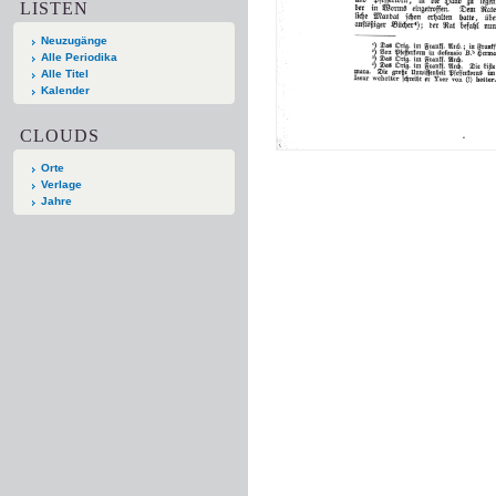
LISTEN
Neuzugänge
Alle Periodika
Alle Titel
Kalender
CLOUDS
Orte
Verlage
Jahre