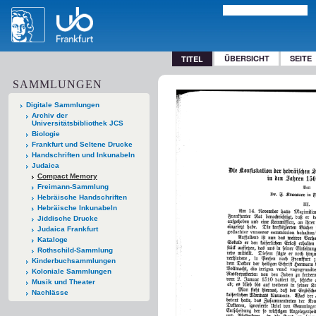
ÜBERSICHT
SEITE
TITEL
SAMMLUNGEN
Digitale Sammlungen
Archiv der
Universitätsbibliothek JCS
Biologie
Frankfurt und Seltene Drucke
Handschriften und Inkunabeln
Judaica
Compact Memory
Freimann-Sammlung
Hebräische Handschriften
Hebräische Inkunabeln
Jiddische Drucke
Judaica Frankfurt
Kataloge
Rothschild-Sammlung
Kinderbuchsammlungen
Koloniale Sammlungen
Musik und Theater
Nachlässe