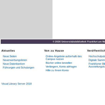
© 2026 Universitätsbibliothek Frankfurt am M
Aktuelles
Von zu Hause
Veröffentli
Neue Seiten
Online-Angebote außerhalb des
Hochschulpubl
Campus nutzen
Neuerwerbungslisten
Digitale Samm
Bücher online bestellen
Neue Datenbanken
Frankfurter Bi
Verlängern, Konto abfragen
Ausstellungsk
Führungen und Schulungen
Hilfe zu Ihrem Konto
Visual Library Server 2018