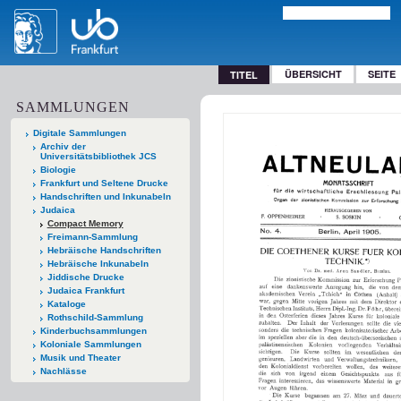
ÜBERSICHT
SEITE
TITEL
SAMMLUNGEN
Digitale Sammlungen
Archiv der
Universitätsbibliothek JCS
Biologie
Frankfurt und Seltene Drucke
Handschriften und Inkunabeln
Judaica
Compact Memory
Freimann-Sammlung
Hebräische Handschriften
Hebräische Inkunabeln
Jiddische Drucke
Judaica Frankfurt
Kataloge
Rothschild-Sammlung
Kinderbuchsammlungen
Koloniale Sammlungen
Musik und Theater
Nachlässe