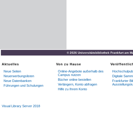
© 2026 Universitätsbibliothek Frankfurt am M
Aktuelles
Von zu Hause
Veröffentli
Neue Seiten
Online-Angebote außerhalb des
Hochschulpubl
Campus nutzen
Neuerwerbungslisten
Digitale Samm
Bücher online bestellen
Neue Datenbanken
Frankfurter Bi
Verlängern, Konto abfragen
Ausstellungsk
Führungen und Schulungen
Hilfe zu Ihrem Konto
Visual Library Server 2018