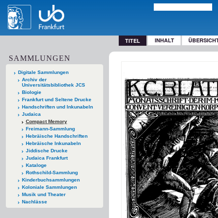
INHALT
ÜBERSICH
TITEL
SAMMLUNGEN
Digitale Sammlungen
Archiv der
Universitätsbibliothek JCS
Biologie
Frankfurt und Seltene Drucke
Handschriften und Inkunabeln
Judaica
Compact Memory
Freimann-Sammlung
Hebräische Handschriften
Hebräische Inkunabeln
Jiddische Drucke
Judaica Frankfurt
Kataloge
Rothschild-Sammlung
Kinderbuchsammlungen
Koloniale Sammlungen
Musik und Theater
Nachlässe