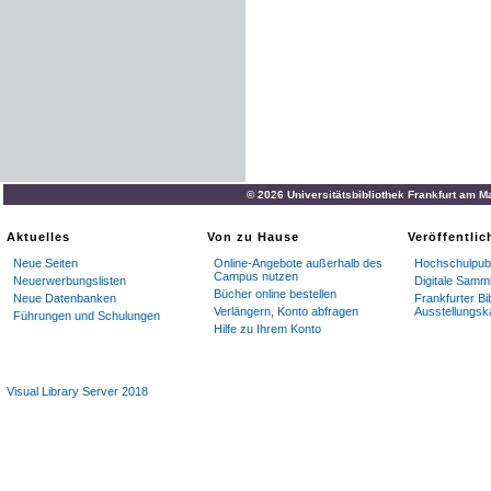
© 2026 Universitätsbibliothek Frankfurt am M
Aktuelles
Von zu Hause
Veröffentli
Neue Seiten
Online-Angebote außerhalb des
Hochschulpubl
Campus nutzen
Neuerwerbungslisten
Digitale Samm
Bücher online bestellen
Neue Datenbanken
Frankfurter Bi
Verlängern, Konto abfragen
Ausstellungsk
Führungen und Schulungen
Hilfe zu Ihrem Konto
Visual Library Server 2018