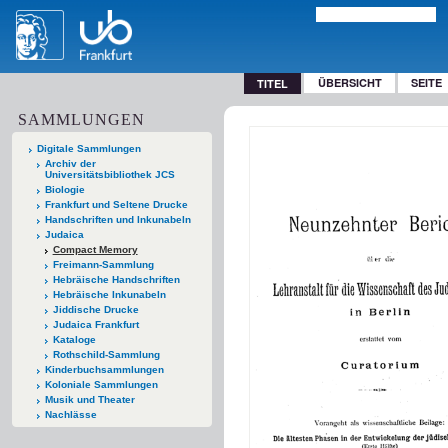
ÜBERSICHT
SEITE
TITEL
SAMMLUNGEN
Digitale Sammlungen
Archiv der
Universitätsbibliothek JCS
Biologie
Frankfurt und Seltene Drucke
Handschriften und Inkunabeln
Judaica
Compact Memory
Freimann-Sammlung
Hebräische Handschriften
Hebräische Inkunabeln
Jiddische Drucke
Judaica Frankfurt
Kataloge
Rothschild-Sammlung
Kinderbuchsammlungen
Koloniale Sammlungen
Musik und Theater
Nachlässe