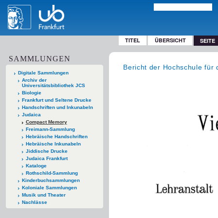
TITEL
ÜBERSICHT
SEITE
SAMMLUNGEN
Bericht der Hochschule für 
Digitale Sammlungen
Archiv der
Universitätsbibliothek JCS
Biologie
Frankfurt und Seltene Drucke
Handschriften und Inkunabeln
Judaica
Compact Memory
Freimann-Sammlung
Hebräische Handschriften
Hebräische Inkunabeln
Jiddische Drucke
Judaica Frankfurt
Kataloge
Rothschild-Sammlung
Kinderbuchsammlungen
Koloniale Sammlungen
Musik und Theater
Nachlässe