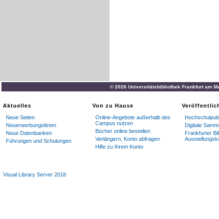
© 2026 Universitätsbibliothek Frankfurt am M
Aktuelles
Von zu Hause
Veröffentli
Neue Seiten
Online-Angebote außerhalb des
Hochschulpubl
Campus nutzen
Neuerwerbungslisten
Digitale Samm
Bücher online bestellen
Neue Datenbanken
Frankfurter Bi
Verlängern, Konto abfragen
Ausstellungsk
Führungen und Schulungen
Hilfe zu Ihrem Konto
Visual Library Server 2018