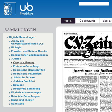
ÜBERSICHT
SEITE
TITEL
SAMMLUNGEN
Digitale Sammlungen
Archiv der
Universitätsbibliothek JCS
Biologie
Frankfurt und Seltene Drucke
Handschriften und Inkunabeln
Judaica
Compact Memory
Freimann-Sammlung
Hebräische Handschriften
Hebräische Inkunabeln
Jiddische Drucke
Judaica Frankfurt
Kataloge
Rothschild-Sammlung
Kinderbuchsammlungen
Koloniale Sammlungen
Musik und Theater
Nachlässe