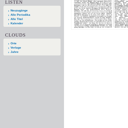
LISTEN
Neuzugänge
Alle Periodika
Alle Titel
Kalender
CLOUDS
Orte
Verlage
Jahre